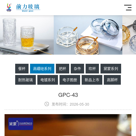
餐杯
高硼硅系列
把杯
杂件
吹杯
黛蒙系列
耐热玻璃
电镀系列
电子图册
新品上市
高脚杯
GPC-43
发布时间：2026-05-30