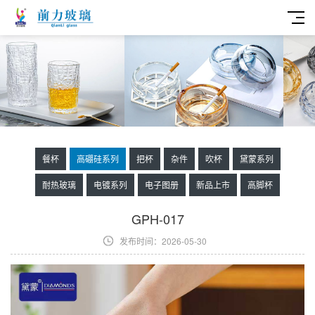
餐杯
高硼硅系列
把杯
杂件
吹杯
黛蒙系列
耐热玻璃
电镀系列
电子图册
新品上市
高脚杯
GPH-017
发布时间：2026-05-30